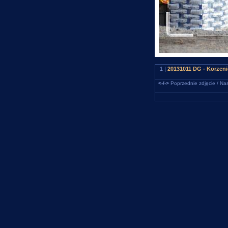
1 |
20131011 DG - Korzeni
<-/->
Poprzednie zdjęcie / Nas