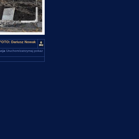
. FOTO: Dariusz Nowak
cja
Uruchom/zatrzymaj pokaz