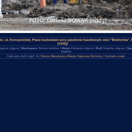
ec. ul. Konopnickiej. Prace budowlane przy pawilonie handlowym sieci "Biedronka"
(nddg)
tępne zdjęcie |
Backspace
Strona indeksu |
Home
Pierwsze zdjęcie |
End
Ostatnie zdjęcie |
Spa
slajdów
Całkowita ilość zdjęć:
4
|
Strona Mieszkańca Miasta Dąbrowa Górnicza
|
Kontakt e-mail: