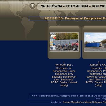
Str. GŁÓWNA
»
FOTO ALBUM
»
ROK 201
20131011 DG - Korzeniec. ul. Konopnickiej. 
1
2
20131011 DG -
20131011 DG
Korzeniec. ul.
Korzeniec. ul
Konopnickiej. Prace
Konopnickiej. P
budowlane przy
budowlane pr
pawilonie handlowym
pawilonie handl
sieci "Biedronka".
sieci "Biedronk
FOTO: Dariusz Nowak
FOTO: Dariusz 
(nddg)
(nddg)
<-/->
Poprzednia strona / Następna strona |
Backspace
Do góry je
pokaz sla
4
zdjęcia |
Strona Mieszkańca Miasta Dąbrowa Gó