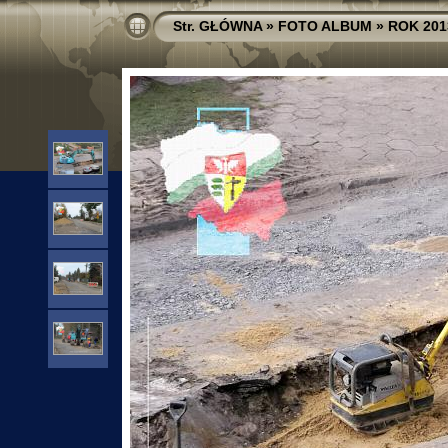
Str. GŁÓWNA
»
FOTO ALBUM
»
ROK 201