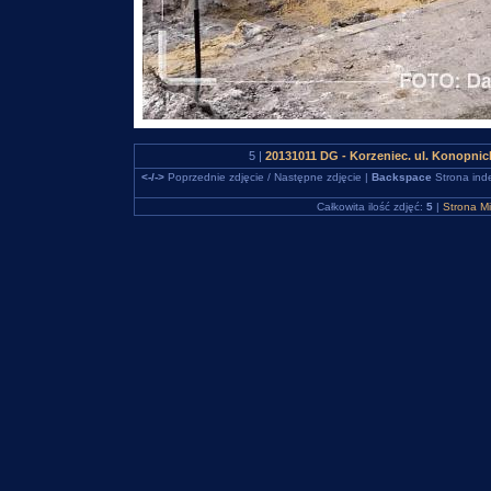
5 |
20131011 DG - Korzeniec. ul. Konopnic
<-/->
Poprzednie zdjęcie / Następne zdjęcie |
Backspace
Strona ind
Całkowita ilość zdjęć:
5
|
Strona M