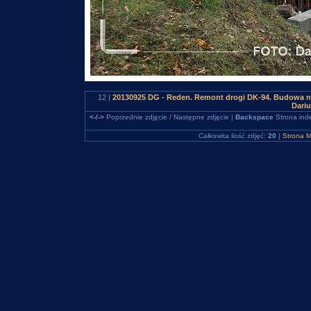
12 |
20130925 DG - Reden. Remont drogi DK-94. Budowa n
Dari
<-/->
Poprzednie zdjęcie / Następne zdjęcie |
Backspace
Strona ind
Całkowita ilość zdjęć:
20
|
Strona M