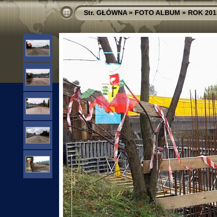
Str. GŁÓWNA
»
FOTO ALBUM
»
ROK 201