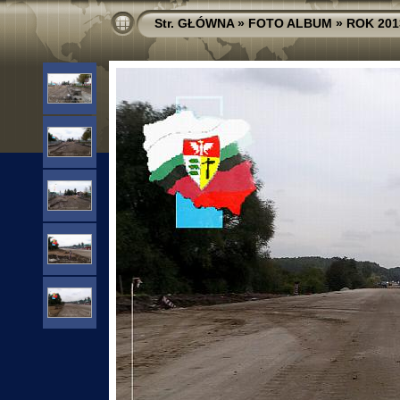
Str. GŁÓWNA
»
FOTO ALBUM
»
ROK 201