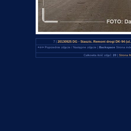
7 |
20130925 DG - Staszic. Remont drogi DK-94 (u
<-/->
Poprzednie zdjęcie / Następne zdjęcie |
Backspace
Strona ind
Całkowita ilość zdjęć:
20
|
Strona M