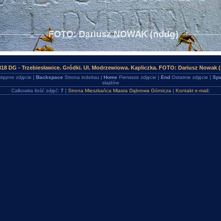
18 DG - Trzebiesławice. Gródki. Ul. Modrzewiowa. Kapliczka. FOTO: Dariusz Nowak 
tępne zdjęcie |
Backspace
Strona indeksu |
Home
Pierwsze zdjęcie |
End
Ostatnie zdjęcie |
Spa
slajdów
Całkowita ilość zdjęć:
7
|
Strona Mieszkańca Miasta Dąbrowa Górnicza
|
Kontakt e-mail: