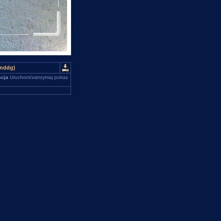
(nddg)
cja
Uruchom/zatrzymaj pokaz