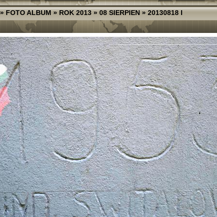
»
FOTO ALBUM
»
ROK 2013
»
08 SIERPIEN
»
20130818 I