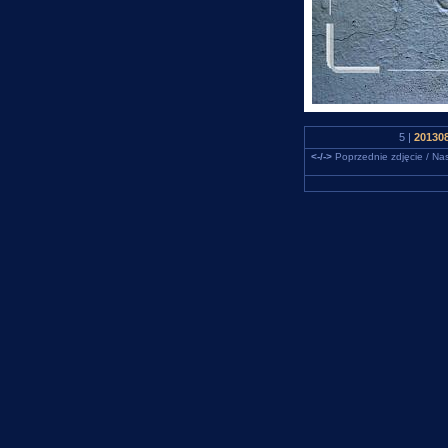
5 |
201308
<-/->
Poprzednie zdjęcie / Nas