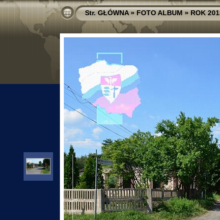
Str. GŁÓWNA
»
FOTO ALBUM
»
ROK 201