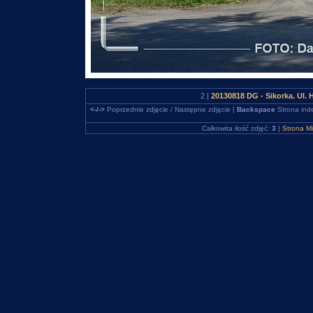
2 |
20130818 DG - Sikorka. Ul.
<-/->
Poprzednie zdjęcie / Następne zdjęcie |
Backspace
Strona ind
Całkowita ilość zdjęć:
3
|
Strona M