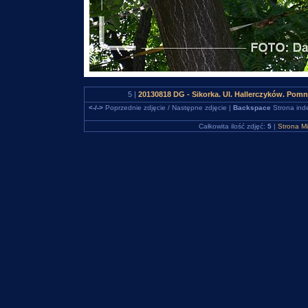
5 |
20130818 DG - Sikorka. Ul. Hallerczyków. Po
<-/->
Poprzednie zdjęcie / Następne zdjęcie |
Backspace
Strona ind
Całkowita ilość zdjęć:
5
|
Strona M