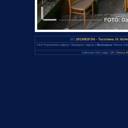
10 |
20130818 DG - Tucznawa. Ul. Idzi
<-/->
Poprzednie zdjęcie / Następne zdjęcie |
Backspace
Strona ind
Całkowita ilość zdjęć:
10
|
Strona M