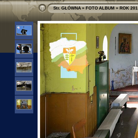
Str. GŁÓWNA
»
FOTO ALBUM
»
ROK 201