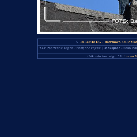
5 |
20130818 DG - Tucznawa. Ul. Idzi
<-/->
Poprzednie zdjęcie / Następne zdjęcie |
Backspace
Strona ind
Całkowita ilość zdjęć:
10
|
Strona M