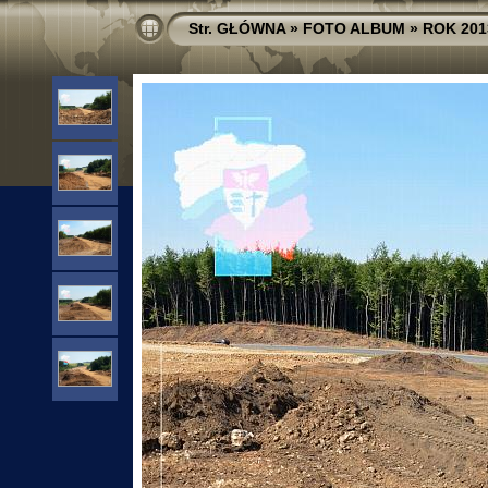
Str. GŁÓWNA
»
FOTO ALBUM
»
ROK 201