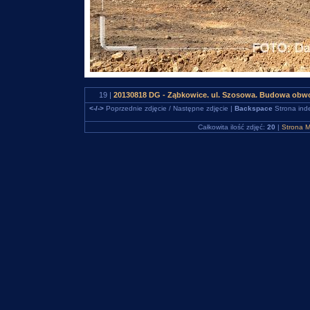
19 |
20130818 DG - Ząbkowice. ul. Szosowa. Budowa obw
<-/->
Poprzednie zdjęcie / Następne zdjęcie |
Backspace
Strona ind
Całkowita ilość zdjęć:
20
|
Strona M