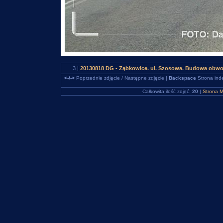
3 |
20130818 DG - Ząbkowice. ul. Szosowa. Budowa obwo
<-/->
Poprzednie zdjęcie / Następne zdjęcie |
Backspace
Strona ind
Całkowita ilość zdjęć:
20
|
Strona M