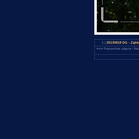
1 |
20130818 DG - Ząbk
<-/->
Poprzednie zdjęcie / Nas