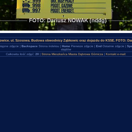
owice. ul. Szosowa. Budowa obwodnicy Ząbkowic oraz dojazdu do KSSE. FOTO: Da
tępne zdjęcie |
Backspace
Strona indeksu |
Home
Pierwsze zdjęcie |
End
Ostatnie zdjęcie |
Spa
slajdów
Całkowita ilość zdjęć:
20
|
Strona Mieszkańca Miasta Dąbrowa Górnicza
|
Kontakt e-mail: