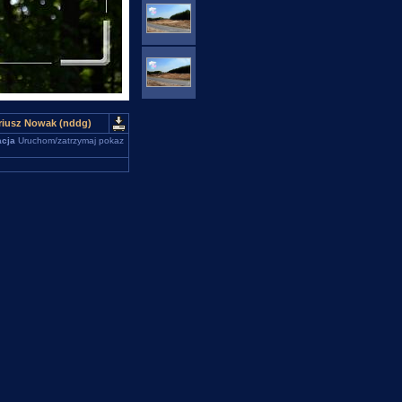
riusz Nowak (nddg)
cja
Uruchom/zatrzymaj pokaz