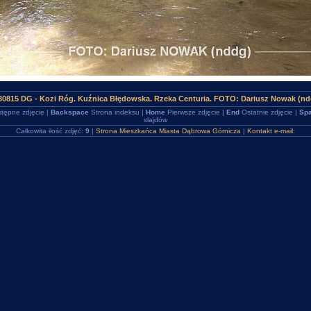
30815 DG - Kozi Róg. Kuźnica Błędowska. Rzeka Centuria. FOTO: Dariusz Nowak (nd
tępne zdjęcie |
Backspace
Strona indeksu |
Home
Pierwsze zdjęcie |
End
Ostatnie zdjęcie |
Spa
slajdów
Całkowita ilość zdjęć:
9
|
Strona Mieszkańca Miasta Dąbrowa Górnicza
|
Kontakt e-mail: