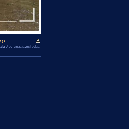
dg)
cja
Uruchom/zatrzymaj pokaz