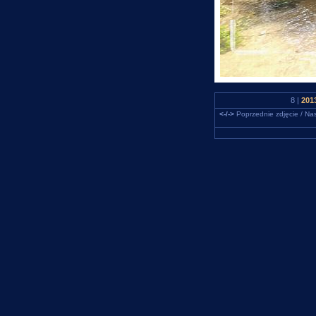
8 |
201
<-/->
Poprzednie zdjęcie / Nas