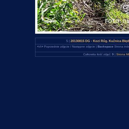
5 |
20130815 DG - Kozi Róg. Kuźnica Błę
<-/->
Poprzednie zdjęcie / Następne zdjęcie |
Backspace
Strona ind
Całkowita ilość zdjęć:
9
|
Strona M