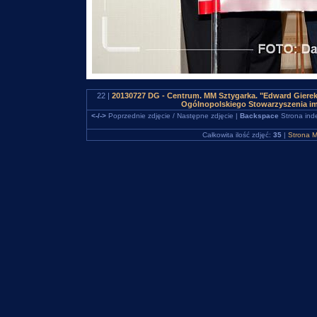
22 |
20130727 DG - Centrum. MM Sztygarka. "Edward Gierek 
Ogólnopolskiego Stowarzyszenia im
<-/->
Poprzednie zdjęcie / Następne zdjęcie |
Backspace
Strona ind
Całkowita ilość zdjęć:
35
|
Strona M