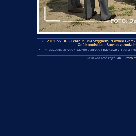
8 |
20130727 DG - Centrum. MM Sztygarka. "Edward Gierek 
Ogólnopolskiego Stowarzyszenia im
<-/->
Poprzednie zdjęcie / Następne zdjęcie |
Backspace
Strona ind
Całkowita ilość zdjęć:
35
|
Strona M