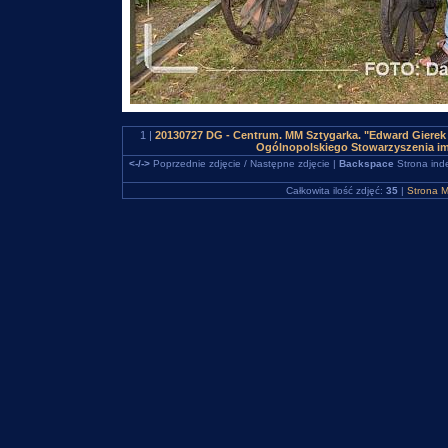
1 |
20130727 DG - Centrum. MM Sztygarka. "Edward Gierek 
Ogólnopolskiego Stowarzyszenia im
<-/->
Poprzednie zdjęcie / Następne zdjęcie |
Backspace
Strona ind
Całkowita ilość zdjęć:
35
|
Strona M