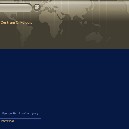
 Centrum Onkologii.
 |
Spacja
Uruchom/zatrzymaj
Chameleon