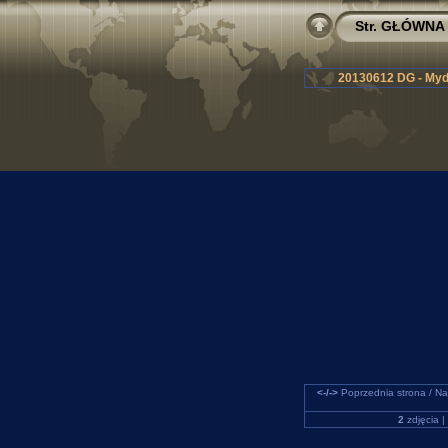
Str. GŁÓWNA
20130612 DG - Mydl
<-/->
Poprzednia strona / Na
2
zdjęcia |