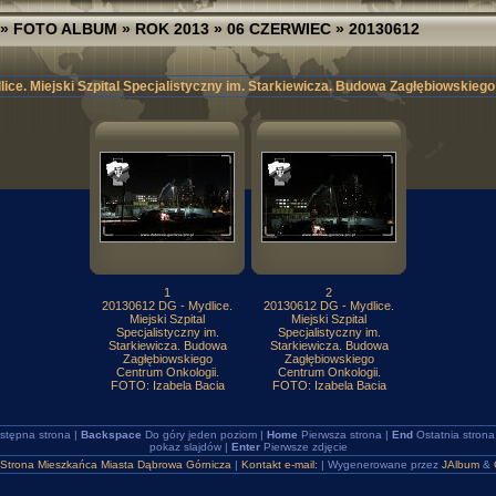
»
FOTO ALBUM
»
ROK 2013
»
06 CZERWIEC
» 20130612
ice. Miejski Szpital Specjalistyczny im. Starkiewicza. Budowa Zagłębiowskiego
1
2
20130612 DG - Mydlice.
20130612 DG - Mydlice.
Miejski Szpital
Miejski Szpital
Specjalistyczny im.
Specjalistyczny im.
Starkiewicza. Budowa
Starkiewicza. Budowa
Zagłębiowskiego
Zagłębiowskiego
Centrum Onkologii.
Centrum Onkologii.
FOTO: Izabela Bacia
FOTO: Izabela Bacia
stępna strona |
Backspace
Do góry jeden poziom |
Home
Pierwsza strona |
End
Ostatnia strona
pokaz slajdów |
Enter
Pierwsze zdjęcie
Strona Mieszkańca Miasta Dąbrowa Górnicza
|
Kontakt e-mail:
| Wygenerowane przez
JAlbum
&