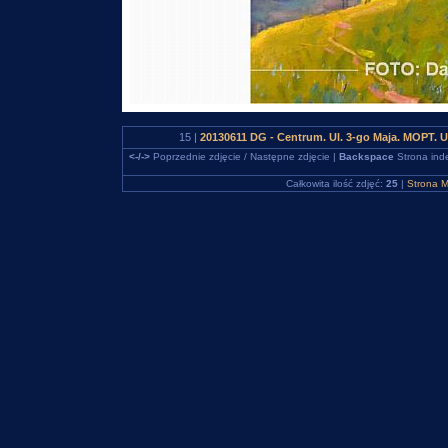
15 |
20130611 DG - Centrum. Ul. 3-go Maja. MOPT. 
<-/->
Poprzednie zdjęcie / Następne zdjęcie |
Backspace
Strona ind
Całkowita ilość zdjęć:
25
|
Strona M