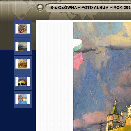
Str. GŁÓWNA
»
FOTO ALBUM
»
ROK 201