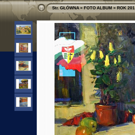
Str. GŁÓWNA
»
FOTO ALBUM
»
ROK 201