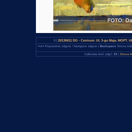
9 |
20130611 DG - Centrum. Ul. 3-go Maja. MOPT. U
<-/->
Poprzednie zdjęcie / Następne zdjęcie |
Backspace
Strona ind
Całkowita ilość zdjęć:
25
|
Strona M