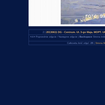
2 |
20130611 DG - Centrum. Ul. 3-go Maja. MOPT. U
<-/->
Poprzednie zdjęcie / Następne zdjęcie |
Backspace
Strona ind
Całkowita ilość zdjęć:
25
|
Strona M