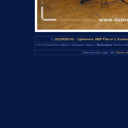
3 |
20130528 DG - Ząbkowice. MBP Filia nr 2. Konku
<-/->
Poprzednie zdjęcie / Następne zdjęcie |
Backspace
Strona ind
Całkowita ilość zdjęć:
10
|
Strona M