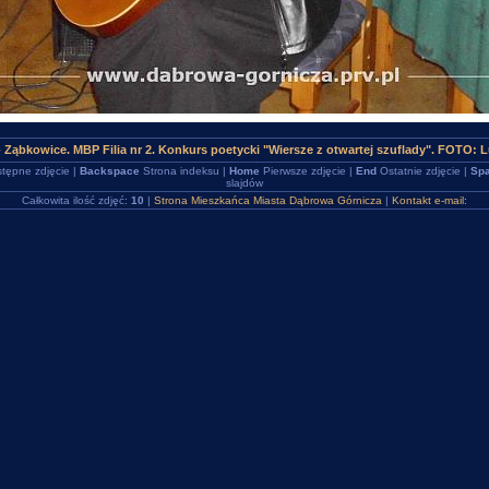
 Ząbkowice. MBP Filia nr 2. Konkurs poetycki "Wiersze z otwartej szuflady". FOTO: 
tępne zdjęcie |
Backspace
Strona indeksu |
Home
Pierwsze zdjęcie |
End
Ostatnie zdjęcie |
Spa
slajdów
Całkowita ilość zdjęć:
10
|
Strona Mieszkańca Miasta Dąbrowa Górnicza
|
Kontakt e-mail: