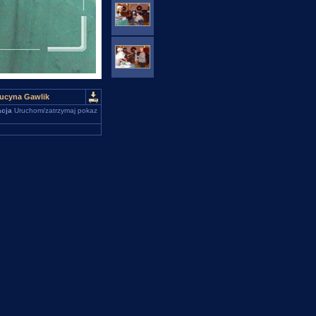
Lucyna Gawlik
cja
Uruchom/zatrzymaj pokaz