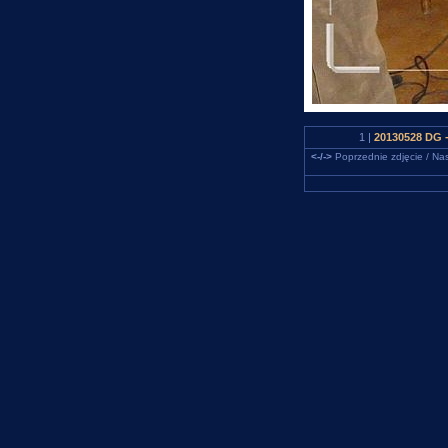
1 |
20130528 DG -
<-/->
Poprzednie zdjęcie / Nas