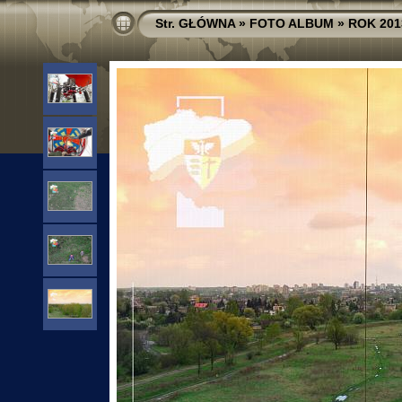
Str. GŁÓWNA
»
FOTO ALBUM
»
ROK 201