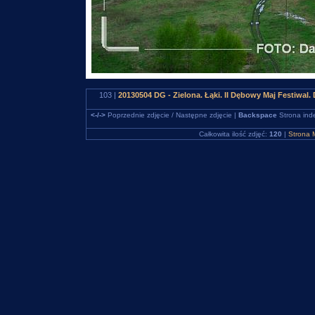
103 |
20130504 DG - Zielona. Łąki. II Dębowy Maj Festiwal
<-/->
Poprzednie zdjęcie / Następne zdjęcie |
Backspace
Strona ind
Całkowita ilość zdjęć:
120
|
Strona 