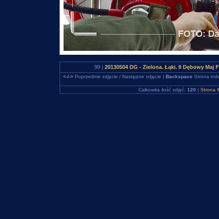
99 |
20130504 DG - Zielona. Łąki. II Dębowy Maj 
<-/->
Poprzednie zdjęcie / Następne zdjęcie |
Backspace
Strona ind
Całkowita ilość zdjęć:
120
|
Strona 