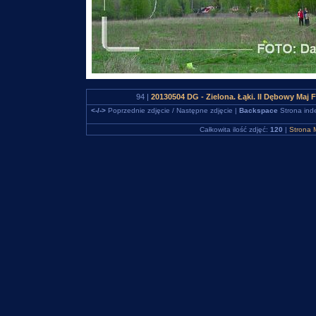
94 |
20130504 DG - Zielona. Łąki. II Dębowy Maj 
<-/->
Poprzednie zdjęcie / Następne zdjęcie |
Backspace
Strona ind
Całkowita ilość zdjęć:
120
|
Strona 