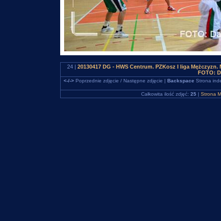
24 |
20130417 DG - HWS Centrum. PZKosz I liga Mężczyzn
FOTO: D
<-/->
Poprzednie zdjęcie / Następne zdjęcie |
Backspace
Strona ind
Całkowita ilość zdjęć:
25
|
Strona M