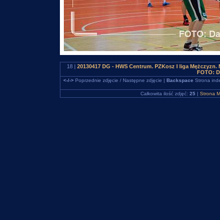
18 |
20130417 DG - HWS Centrum. PZKosz I liga Mężczyzn
FOTO: D
<-/->
Poprzednie zdjęcie / Następne zdjęcie |
Backspace
Strona ind
Całkowita ilość zdjęć:
25
|
Strona M