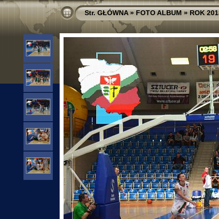
Str. GŁÓWNA
»
FOTO ALBUM
»
ROK 201