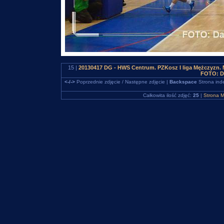
15 |
20130417 DG - HWS Centrum. PZKosz I liga Mężczyzn
FOTO: D
<-/->
Poprzednie zdjęcie / Następne zdjęcie |
Backspace
Strona ind
Całkowita ilość zdjęć:
25
|
Strona M