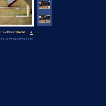
NERGY MOSiR Krosno.
cja
Uruchom/zatrzymaj pokaz