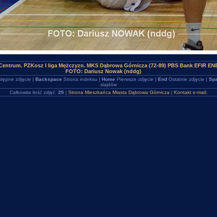
Centrum. PZKosz I liga Mężczyzn. MKS Dąbrowa Górnicza (72-89) PBS Bank EFIR E
FOTO: Dariusz Nowak (nddg)
tępne zdjęcie |
Backspace
Strona indeksu |
Home
Pierwsze zdjęcie |
End
Ostatnie zdjęcie |
Spa
slajdów
Całkowita ilość zdjęć:
25
|
Strona Mieszkańca Miasta Dąbrowa Górnicza
|
Kontakt e-mail: