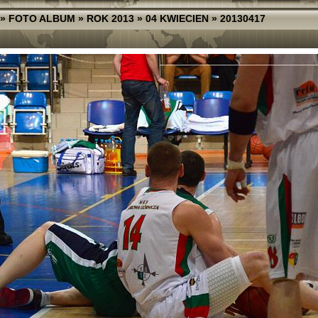
»
FOTO ALBUM
»
ROK 2013
»
04 KWIECIEN
»
20130417