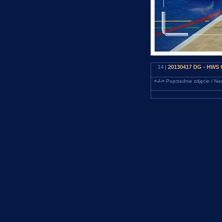
14 |
20130417 DG - HWS 
<-/->
Poprzednie zdjęcie / Nas