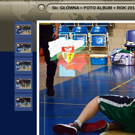
Str. GŁÓWNA
»
FOTO ALBUM
»
ROK 201