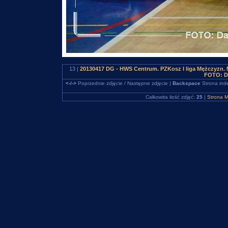
13 |
20130417 DG - HWS Centrum. PZKosz I liga Mężczyzn
FOTO: D
<-/->
Poprzednie zdjęcie / Następne zdjęcie |
Backspace
Strona ind
Całkowita ilość zdjęć:
25
|
Strona M