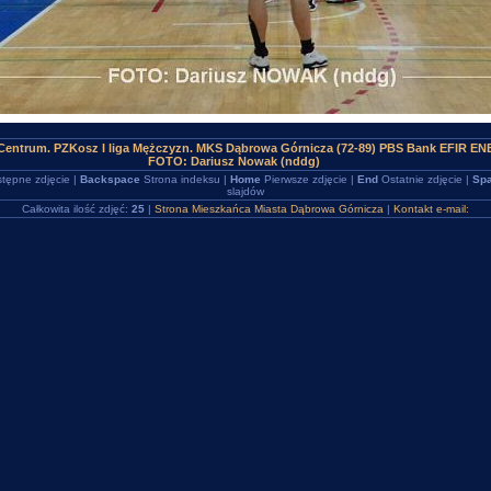
Centrum. PZKosz I liga Mężczyzn. MKS Dąbrowa Górnicza (72-89) PBS Bank EFIR E
FOTO: Dariusz Nowak (nddg)
tępne zdjęcie |
Backspace
Strona indeksu |
Home
Pierwsze zdjęcie |
End
Ostatnie zdjęcie |
Spa
slajdów
Całkowita ilość zdjęć:
25
|
Strona Mieszkańca Miasta Dąbrowa Górnicza
|
Kontakt e-mail: