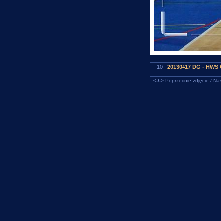
10 |
20130417 DG - HWS 
<-/->
Poprzednie zdjęcie / Nas