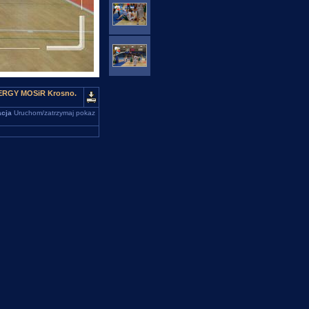
NERGY MOSiR Krosno.
cja
Uruchom/zatrzymaj pokaz