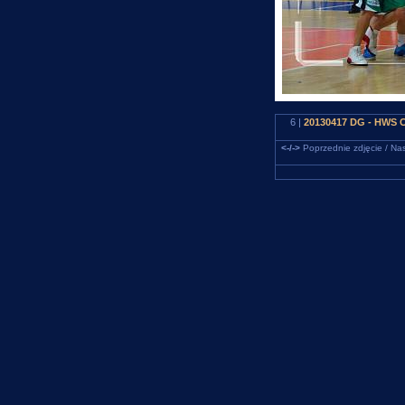
6 |
20130417 DG - HWS C
<-/->
Poprzednie zdjęcie / Nas