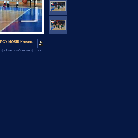
NERGY MOSiR Krosno.
cja
Uruchom/zatrzymaj pokaz