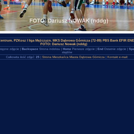
entrum. PZKosz I liga Mężczyzn. MKS Dąbrowa Górnicza (72-89) PBS Bank EFIR E
FOTO: Dariusz Nowak (nddg)
tępne zdjęcie |
Backspace
Strona indeksu |
Home
Pierwsze zdjęcie |
End
Ostatnie zdjęcie |
Spa
slajdów
Całkowita ilość zdjęć:
25
|
Strona Mieszkańca Miasta Dąbrowa Górnicza
|
Kontakt e-mail: