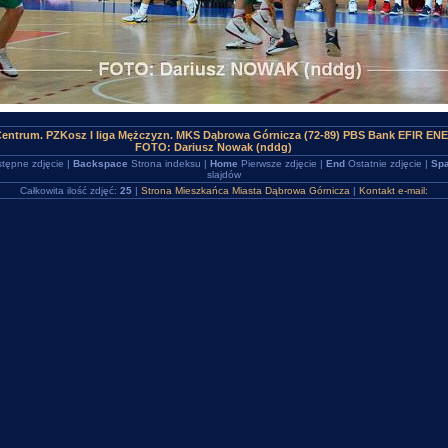
entrum. PZKosz I liga Mężczyzn. MKS Dąbrowa Górnicza (72-89) PBS Bank EFIR E
FOTO: Dariusz Nowak (nddg)
tępne zdjęcie |
Backspace
Strona indeksu |
Home
Pierwsze zdjęcie |
End
Ostatnie zdjęcie |
Spa
slajdów
Całkowita ilość zdjęć:
25
|
Strona Mieszkańca Miasta Dąbrowa Górnicza
|
Kontakt e-mail: