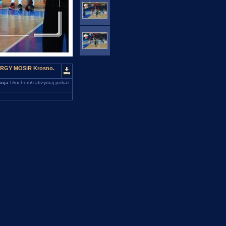
NERGY MOSiR Krosno.
cja
Uruchom/zatrzymaj pokaz