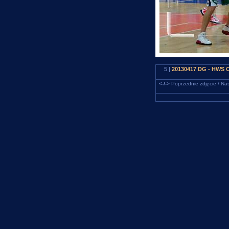
5 |
20130417 DG - HWS C
<-/->
Poprzednie zdjęcie / Nas