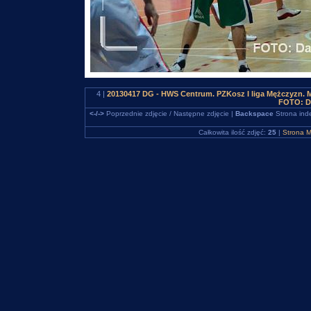
4 |
20130417 DG - HWS Centrum. PZKosz I liga Mężczyzn.
FOTO: D
<-/->
Poprzednie zdjęcie / Następne zdjęcie |
Backspace
Strona ind
Całkowita ilość zdjęć:
25
|
Strona M