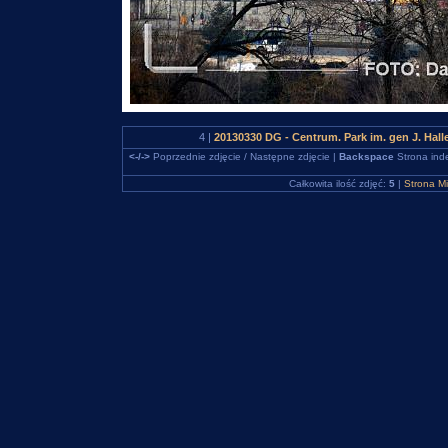
4 |
20130330 DG - Centrum. Park im. gen J. Hall
<-/->
Poprzednie zdjęcie / Następne zdjęcie |
Backspace
Strona ind
Całkowita ilość zdjęć:
5
|
Strona M