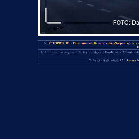
5 |
20130328 DG - Centrum. ul. Kościuszki. Wygrodzenie 
N
<-/->
Poprzednie zdjęcie / Następne zdjęcie |
Backspace
Strona ind
Całkowita ilość zdjęć:
15
|
Strona M