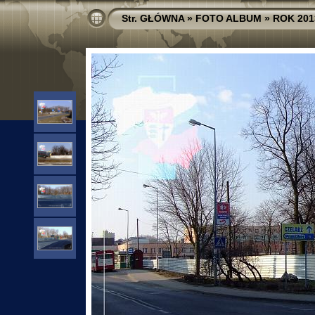
Str. GŁÓWNA
»
FOTO ALBUM
»
ROK 201