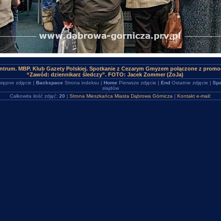
ntrum. MBP. Klub Gazety Polskiej. Spotkanie z Cezarym Gmyzem połączone z promocj
“Zawód: dziennikarz śledczy”. FOTO: Jacek Zommer (ZoJa)
tępne zdjęcie |
Backspace
Strona indeksu |
Home
Pierwsze zdjęcie |
End
Ostatnie zdjęcie |
Spa
slajdów
Całkowita ilość zdjęć:
20
|
Strona Mieszkańca Miasta Dąbrowa Górnicza
|
Kontakt e-mail: