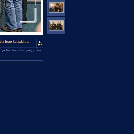
ą jego książki pt.
cja
Uruchom/zatrzymaj pokaz