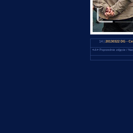
14 |
20130322 DG - Ce
<-/->
Poprzednie zdjęcie / Nas