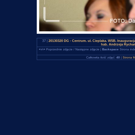
37 |
20130320 DG - Centrum. ul. Cieplaka. WSB. Inauguracja
hab. Andrzeja Rycha
<-/->
Poprzednie zdjęcie / Następne zdjęcie |
Backspace
Strona ind
Całkowita ilość zdjęć:
40
|
Strona M