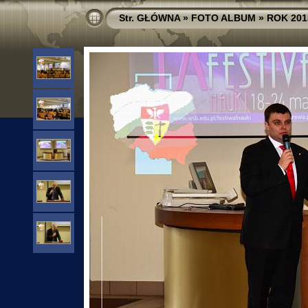
Str. GŁÓWNA
»
FOTO ALBUM
»
ROK 201