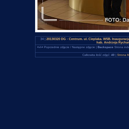
34 |
20130320 DG - Centrum. ul. Cieplaka. WSB. Inauguracja
hab. Andrzeja Rycha
<-/->
Poprzednie zdjęcie / Następne zdjęcie |
Backspace
Strona ind
Całkowita ilość zdjęć:
40
|
Strona M