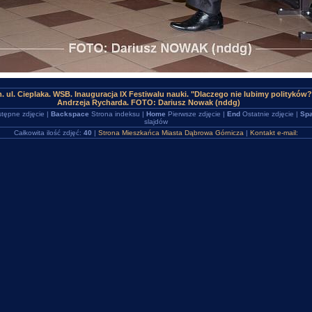
 ul. Cieplaka. WSB. Inauguracja IX Festiwalu nauki. "Dlaczego nie lubimy polityków? 
Andrzeja Rycharda. FOTO: Dariusz Nowak (nddg)
tępne zdjęcie |
Backspace
Strona indeksu |
Home
Pierwsze zdjęcie |
End
Ostatnie zdjęcie |
Spa
slajdów
Całkowita ilość zdjęć:
40
|
Strona Mieszkańca Miasta Dąbrowa Górnicza
|
Kontakt e-mail: