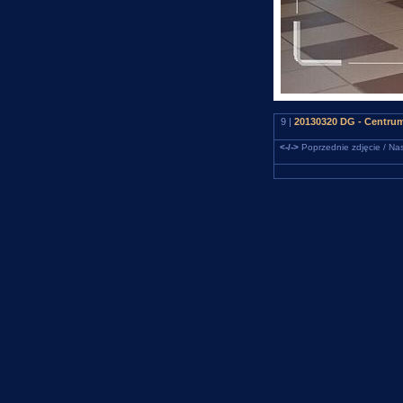
9 |
20130320 DG - Centrum.
<-/->
Poprzednie zdjęcie / Nas