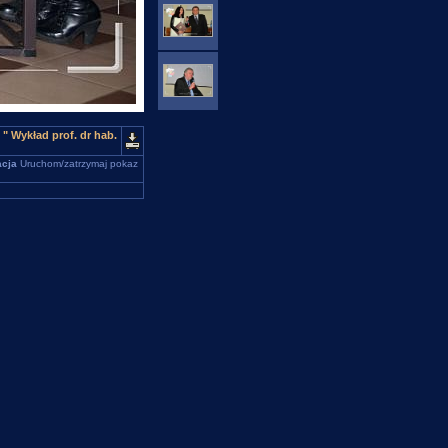
" Wykład prof. dr hab.
cja
Uruchom/zatrzymaj pokaz