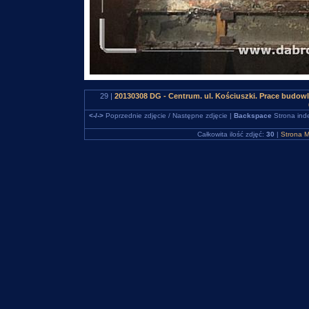
29 |
20130308 DG - Centrum. ul. Kościuszki. Prace budo
<-/->
Poprzednie zdjęcie / Następne zdjęcie |
Backspace
Strona ind
Całkowita ilość zdjęć:
30
|
Strona M