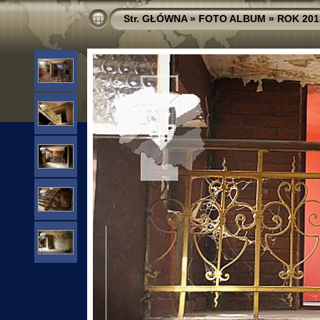
Str. GŁÓWNA
»
FOTO ALBUM
»
ROK 201