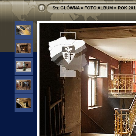
Str. GŁÓWNA
»
FOTO ALBUM
»
ROK 201