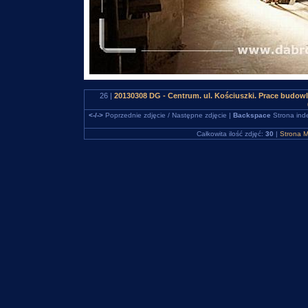
26 |
20130308 DG - Centrum. ul. Kościuszki. Prace budo
<-/->
Poprzednie zdjęcie / Następne zdjęcie |
Backspace
Strona ind
Całkowita ilość zdjęć:
30
|
Strona M