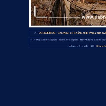
22 |
20130308 DG - Centrum. ul. Kościuszki. Prace budo
<-/->
Poprzednie zdjęcie / Następne zdjęcie |
Backspace
Strona ind
Całkowita ilość zdjęć:
30
|
Strona M