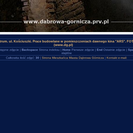
trum. ul. Kościuszki. Prace budowlane w pomieszczeniach dawnego kina "ARS". FOT
(www.dg.pl)
tępne zdjęcie |
Backspace
Strona indeksu |
Home
Pierwsze zdjęcie |
End
Ostatnie zdjęcie |
Spa
slajdów
Całkowita ilość zdjęć:
30
|
Strona Mieszkańca Miasta Dąbrowa Górnicza
|
Kontakt e-mail: