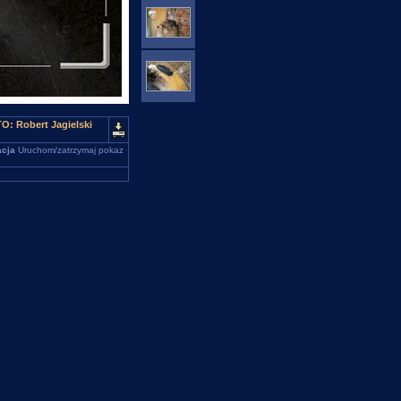
O: Robert Jagielski
cja
Uruchom/zatrzymaj pokaz