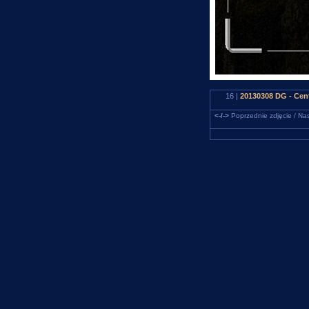
16 |
20130308 DG - Cen
<-/->
Poprzednie zdjęcie / Nas