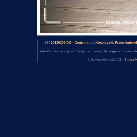
14 |
20130308 DG - Centrum. ul. Kościuszki. Prace budo
<-/->
Poprzednie zdjęcie / Następne zdjęcie |
Backspace
Strona ind
Całkowita ilość zdjęć:
30
|
Strona M