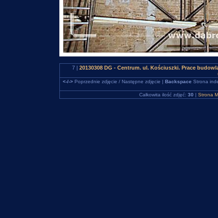
7 |
20130308 DG - Centrum. ul. Kościuszki. Prace budow
<-/->
Poprzednie zdjęcie / Następne zdjęcie |
Backspace
Strona ind
Całkowita ilość zdjęć:
30
|
Strona M