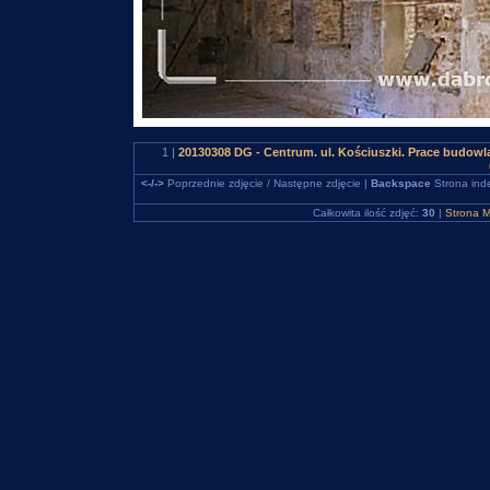
1 |
20130308 DG - Centrum. ul. Kościuszki. Prace budow
<-/->
Poprzednie zdjęcie / Następne zdjęcie |
Backspace
Strona ind
Całkowita ilość zdjęć:
30
|
Strona M