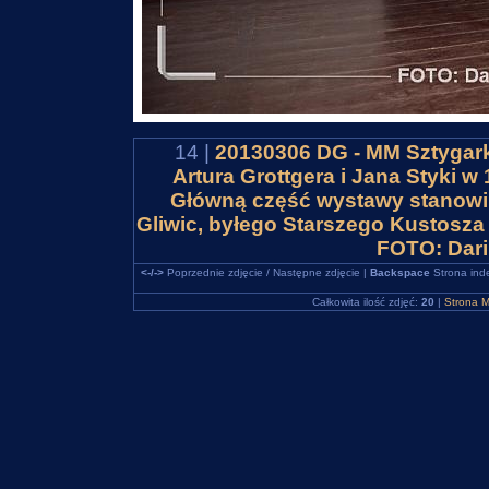
14 |
20130306 DG - MM Sztygark
Artura Grottgera i Jana Styki 
Główną część wystawy stanowi 
Gliwic, byłego Starszego Kustos
FOTO: Dar
<-/->
Poprzednie zdjęcie / Następne zdjęcie |
Backspace
Strona ind
Całkowita ilość zdjęć:
20
|
Strona M